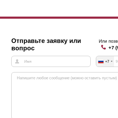
нная характеристика влияет не только на угол обзора и
просматрив
жно учитывать и длину элементов забора. Если длина превышает п
овисания с тыльной стороны устанавливаются специальные усилит
лки. Если нахлест отсутствует, то фиксирующие заклепки, которые 
цевой стороны. Такой вариант не всех устраивает. На функциональн
рактеристики это не влияет. Тем, кто уделяет большое внимание эс
учае рассмотреть варианты с нахлестом на всю длину полки или хот
Отправьте заявку или
Или позв
вопрос
+7 (
+7