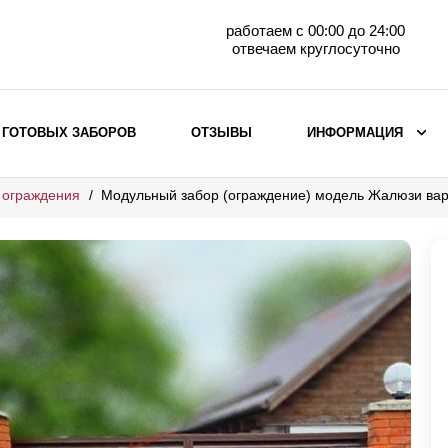
работаем с 00:00 до 24:00
отвечаем круглосуточно
 ГОТОВЫХ ЗАБОРОВ
ОТЗЫВЫ
ИНФОРМАЦИЯ
 ограждения
Модульный забор (ограждение) модель Жалюзи ва
ВЫБОР ПО МАТЕРИАЛУ
Заборы с кирпичными столбами
Заборы из евроштакетника
горизонтального
Металлические заборы для дачи
Забор жалюзи с кирпичными столбами
Металлические заборы
Металлические ограждения