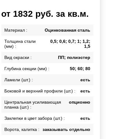
Каркасы ворот
от 1832 руб. за кв.м.
Калитки
Входные группы
Материал :
Оцинкованная сталь
Толщина стали
0,5; 0,6; 0,7; 1; 1,2;
ВСЕ ДЛЯ ЗАБОРА
(мм) :
1,5
Панели для забора
Вид окраски :
ПП; полиэстер
Глубина секции (мм) :
50; 60; 80
Ламели (шт.) :
есть
Боковой и верхний профили (шт.) :
есть
Центральная усиливающая
опционно
планка (шт.) :
Заклепки в цвет забора (шт.) :
есть
Ворота, калитка :
заказывать отдельно