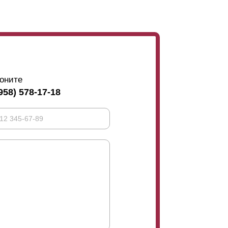
аемость
. Выбирая оптимальный вариант,
олтора метра, то для предотвращения их
ели. Они фиксируются с внутренней стороны
удерживают усилитель, становятся видны с
ость, прочность, и эксплуатационные
тетике и презентабельности, лучше в данном
я бы на ее половину.
оните
958) 578-17-18