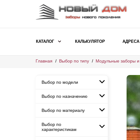
КАТАЛОГ
КАЛЬКУЛЯТОР
АДРЕСА
Главная
Выбор по типу
Модульные заборы и
ВЫБОР ПО МОДЕЛИ
Заборы Ранчо
Выбор по модели
Заборы Хай-тек
Заборы Классика
Выбор по назначению
Заборы Ранчо
Заборы Жалюзи
Заборы Хай-тек
Выбор по материалу
Заборы и ограждения для
Заборы Классика
детских садов
ВЫБОР ПО НАЗНАЧЕНИЮ
Заборы Жалюзи
Выбор по
Заборы с кирпичными столбами
Заборы для дачи
характеристикам
Заборы и ограждения для детских
Заборы из евроштакетника
Элитные заборы для коттеджей
садов