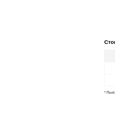
Сто
* Пол