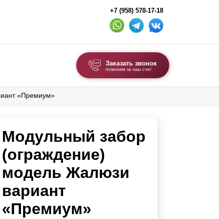
+7 (958) 578-17-18
Заказать звонок
позвоним за наш счет
риант «Премиум»
ВЫБОР ПО ТИПУ
Модульные заборы и ограждения
Модульный забор
Комбинированные заборы
Секционные заборы
(ограждение)
модель Жалюзи
ВОРОТА И КАЛИТКИ
вариант
Ворота откатные
«Премиум»
Ворота распашные
Ворота складные гармошка