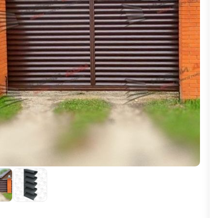
ВЫБОР ПО ХАРАКТЕРИСТИКАМ
Горизонтальные заборы
Высокие заборы
Красивые, дизайнерские заборы
ВЫБОР ПО СПОСОБУ МОНТАЖА
Заборы под ключ
Готовые заборы
Комплекты заборов-лего "сделай сам"
Быстровозводимые заборы