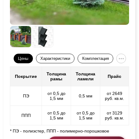
Цены
Характеристики
Комплектация
Толщина
Толщина
Покрытие
Прайс
рамы
ламели
от 0,5 до
от 2649
ПЭ
0,5 мм
1,5 мм
руб. кв.м.
от 0,5 до
от 0,5 до
от 3129
ППП
1,5 мм
1,5 мм
руб. кв.м.
* ПЭ - полиэстер, ППП - полимерно-порошковое