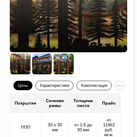
Цены
Характеристики
Комплектация
Сечение
Толщина
Покрытие
Прайс
рамы
листа
от
30 х 30
от 1,5 до
11962
ППП
мм
30 мм
руб.
кв.м.