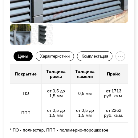
Цены
Характеристики
Комплектация
Толщина
Толщина
Покрытие
Прайс
рамы
ламели
от 0,5 до
от 1713
ПЭ
0,5 мм
1,5 мм
руб. кв.м.
от 0,5 до
от 0,5 до
от 2262
ППП
1,5 мм
1,5 мм
руб. кв.м.
* ПЭ - полиэстер, ППП - полимерно-порошковое