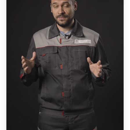
и не способствует его распространению, поэтому
его уничтожение таким способом практически
исключено. Кроме того, конструкция способна в
некоторой степени задержать распространение
открытого пламени, защитив тем самым
территорию участка.
Практичность при использовании. Варианты
металлических конструкций для сада не требуют
особого ухода в процессе эксплуатации.
Единственные мероприятия, которые могут
потребоваться, это очистка панелей для
обновления и придания свежести поверхности
материала.
Обеспечение высокого уровня безопасности.
Благодаря прочности материала, исключается