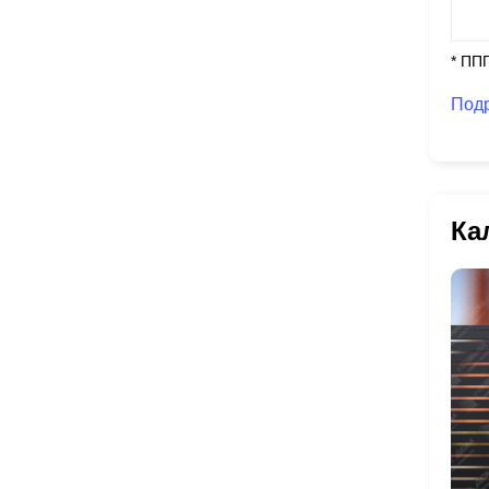
* ПП
Под
Ка