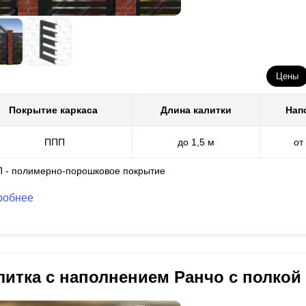
Цены
Покрытие каркаса
Длина калитки
Нап
ППП
до 1,5 м
от
П - полимерно-порошковое покрытие
робнее
литка с наполнением Ранчо с полкой