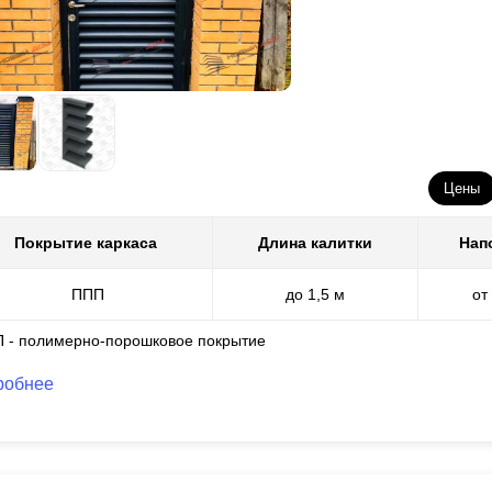
Цены
Покрытие каркаса
Длина калитки
Нап
ППП
до 1,5 м
от
П - полимерно-порошковое покрытие
робнее