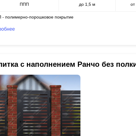
ППП
до 1,5 м
от
П - полимерно-порошковое покрытие
робнее
литка с наполнением Ранчо без полк