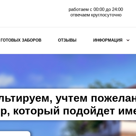
работаем с 00:00 до 24:00
отвечаем круглосуточно
 ГОТОВЫХ ЗАБОРОВ
ОТЗЫВЫ
ИНФОРМАЦИЯ
ВЫБОР ПО МАТЕРИАЛУ
Заборы с кирпичными столбами
Заборы из евроштакетника
горизонтального
льтируем, учтем пожела
Металлические заборы для дачи
Забор жалюзи с кирпичными столбами
р, который подойдет им
Металлические заборы
Металлические ограждения