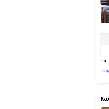
* ПП
Под
Ка