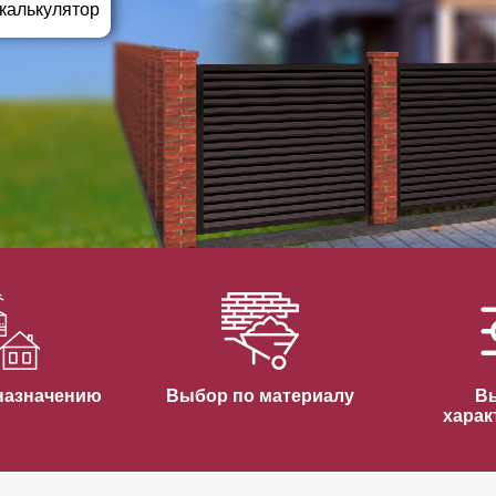
ВЫБОР ПО ХАРАКТЕРИСТИКАМ
 калькулятор
Горизонтальные заборы
Высокие заборы
Красивые, дизайнерские заборы
ВЫБОР ПО СПОСОБУ МОНТАЖА
Заборы под ключ
Готовые заборы
Комплекты заборов-лего "сделай сам"
Быстровозводимые заборы
назначению
Выбор по материалу
В
харак