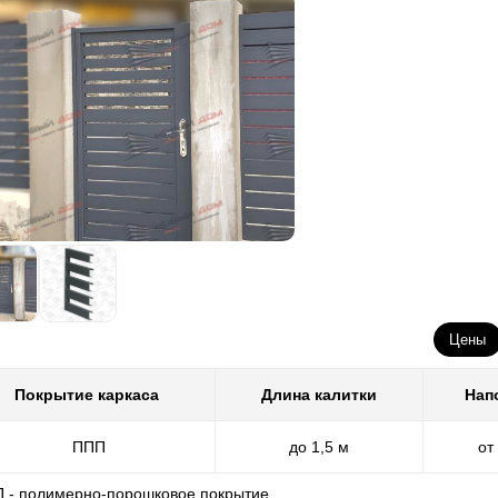
Цены
Покрытие каркаса
Длина калитки
Нап
ППП
до 1,5 м
от
П - полимерно-порошковое покрытие